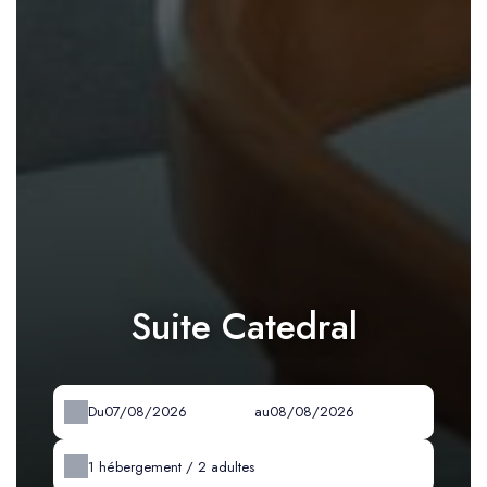
Suite Catedral
Du
au
1
hébergement /
2
adultes