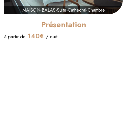
MAISON-BALAS-Suite-Cathedral-Chambre
Présentation
140€
à partir de
/ nuit
Heure d'arrivée :
16:00
Heure de départ :
11:00
Capacité maximum :
2
Confirmation :
Immédiate
Lit(s) queen size :
1
Séjournez à la Suite Catedral à Canet-en-Roussillon : confort,
calme et élégance, à proximité de Perpignan et des plages
de sable fin.
Découvrez le
charme unique de la Suite Catedral
à la
Maison Balas
, au cœur du
village historique de Canet-