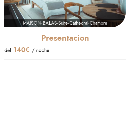
MAISON-BALAS-Suite-Cathedral-Chambre
Presentacion
140€
del
/ noche
Hora de entrada :
16:00
Hora de salida :
11:00
Capacidad máxima:
2
Cama(s) Queen Size:
1
Alójese en la Suite Catedral en Canet-en-Roussillon:
comodidad, tranquilidad y elegancia, cerca de Perpiñán y de
sus playas de fina arena.
Descubra el
encanto único de la Suite Catedral
en