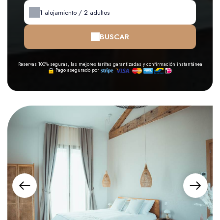
1
alojamiento /
2
adultos
BUSCAR
Reservas 100% seguras, las mejores tarifas garantizadas y confirmación instantánea
Pago asegurado por