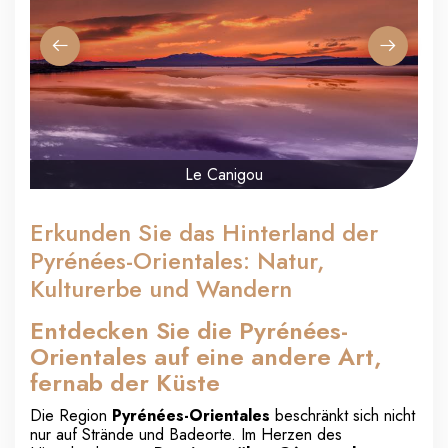
Le Canigou
Erkunden Sie das Hinterland der
Pyrénées-Orientales: Natur,
Kulturerbe und Wandern
Entdecken Sie die Pyrénées-
Orientales auf eine andere Art,
fernab der Küste
Die Region
Pyrénées-Orientales
beschränkt sich nicht
nur auf Strände und Badeorte. Im Herzen des